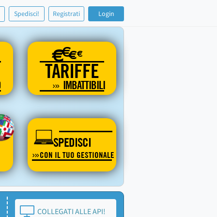
!
Spedisci!
Registrati
Login
€
€
€
€
TARIFFE
O
IMBATTIBILI
SPEDISCI
CON IL TUO GESTIONALE
COLLEGATI ALLE API!