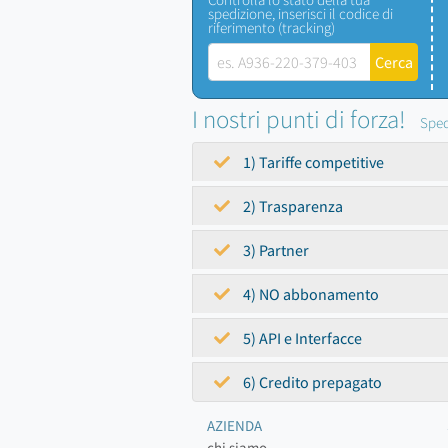
spedizione, inserisci il codice di
riferimento (tracking)
I nostri punti di forza!
Sped
1) Tariffe competitive
2) Trasparenza
3) Partner
4) NO abbonamento
5) API e Interfacce
6) Credito prepagato
AZIENDA
chi siamo