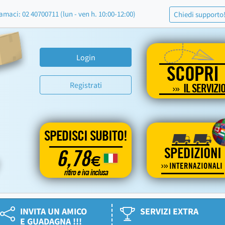
amaci: 02 40700711 (lun - ven h. 10:00-12:00)
Chiedi supporto
Login
SCOPRI
Registrati
IL SERVIZI
SPEDISCI SUBITO!
SPEDIZIONI
6,78
€
INTERNAZIONALI
ritiro e iva inclusa
INVITA UN AMICO
SERVIZI EXTRA
E GUADAGNA !!!