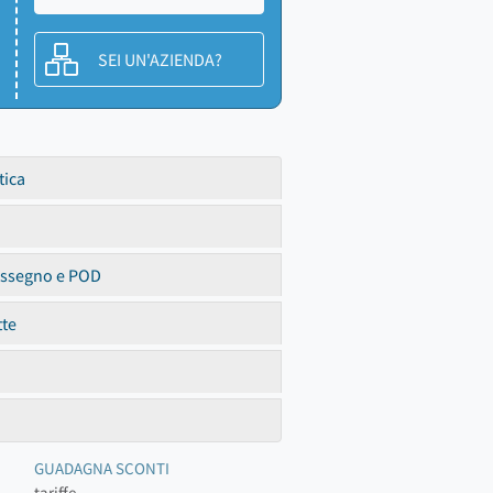
SEI UN'AZIENDA?
tica
assegno e POD
tte
GUADAGNA SCONTI
tariffe