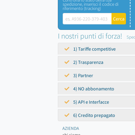
spedizione, inserisci il codice di
riferimento (tracking)
I nostri punti di forza!
Sped
1) Tariffe competitive
2) Trasparenza
3) Partner
4) NO abbonamento
5) API e Interfacce
6) Credito prepagato
AZIENDA
chi siamo