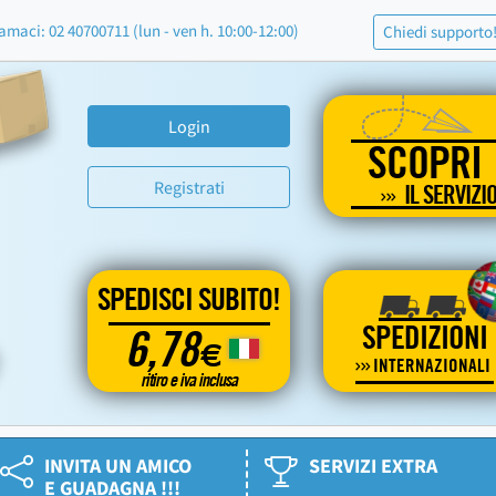
amaci: 02 40700711 (lun - ven h. 10:00-12:00)
Chiedi supporto
Login
SCOPRI
Registrati
IL SERVIZI
SPEDISCI SUBITO!
SPEDIZIONI
6,78
€
INTERNAZIONALI
ritiro e iva inclusa
INVITA UN AMICO
SERVIZI EXTRA
E GUADAGNA !!!