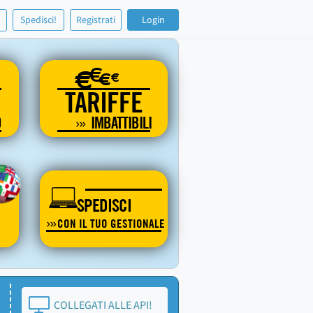
!
Spedisci!
Registrati
Login
€
€
€
€
TARIFFE
O
IMBATTIBILI
SPEDISCI
CON IL TUO GESTIONALE
COLLEGATI ALLE API!