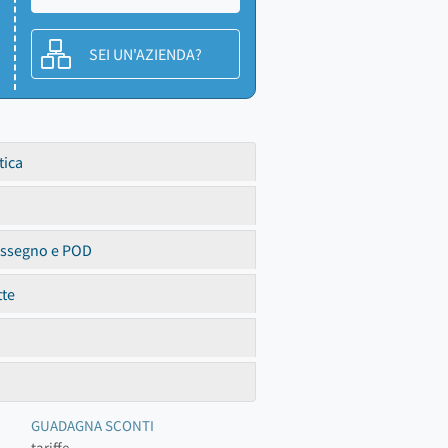
SEI UN'AZIENDA?
tica
assegno e POD
tte
GUADAGNA SCONTI
tariffe