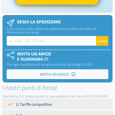
SEGUI LA SPEDIZIONE
Controlla lo stato della tua spedizione, inserisci il codice di
riferimento (tracking)
INVITA UN AMICO
E GUADAGNA !!!
Per ogni spedizione di un amico invitato guadagni 0,10 €
INVITA UN AMICO
I nostri punti di forza!
Spediamo.it e' presente per le tue spedizioni anche a SAN CASCIANO
1) Tariffe competitive