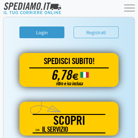
Login
Registrati
SPEDISCI SUBITO!
6,78
€
ritiro e iva inclusa
SCOPRI
IL SERVIZIO