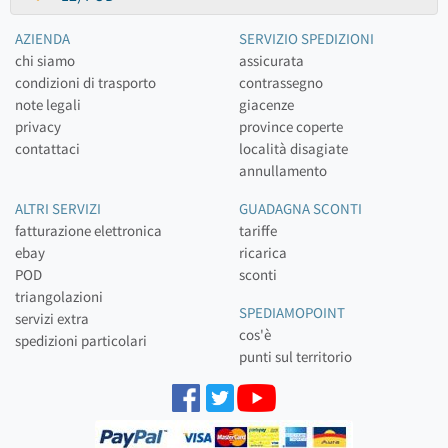
AZIENDA
SERVIZIO SPEDIZIONI
chi siamo
assicurata
condizioni di trasporto
contrassegno
note legali
giacenze
privacy
province coperte
contattaci
località disagiate
annullamento
ALTRI SERVIZI
GUADAGNA SCONTI
fatturazione elettronica
tariffe
ebay
ricarica
POD
sconti
triangolazioni
SPEDIAMOPOINT
servizi extra
cos'è
spedizioni particolari
punti sul territorio