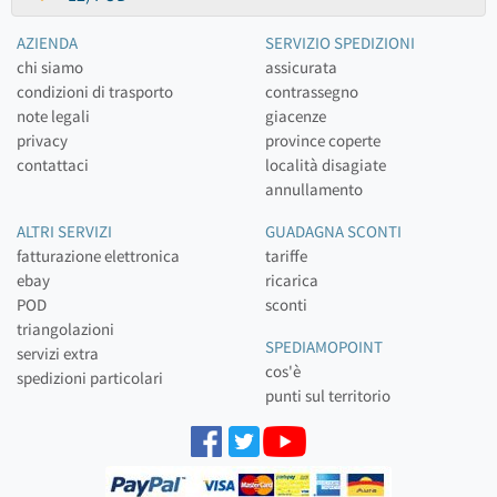
AZIENDA
SERVIZIO SPEDIZIONI
chi siamo
assicurata
condizioni di trasporto
contrassegno
note legali
giacenze
privacy
province coperte
contattaci
località disagiate
annullamento
ALTRI SERVIZI
GUADAGNA SCONTI
fatturazione elettronica
tariffe
ebay
ricarica
POD
sconti
triangolazioni
SPEDIAMOPOINT
servizi extra
cos'è
spedizioni particolari
punti sul territorio