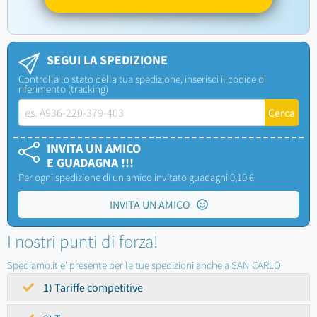
SEGUI LA SPEDIZIONE
Controlla lo stato della tua spedizione, inserisci il codice di
riferimento (tracking)
INVITA UN AMICO
E GUADAGNA !!!
Per ogni spedizione di un amico invitato guadagni 0,10 €
INVITA UN AMICO
I nostri punti di forza!
Spediamo.it e' presente per le tue spedizioni anche a SAN CARLO
1) Tariffe competitive