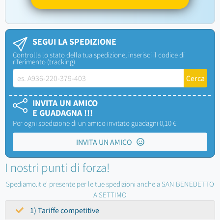
SEGUI LA SPEDIZIONE
Controlla lo stato della tua spedizione, inserisci il codice di
riferimento (tracking)
INVITA UN AMICO
E GUADAGNA !!!
Per ogni spedizione di un amico invitato guadagni 0,10 €
INVITA UN AMICO
I nostri punti di forza!
Spediamo.it e' presente per le tue spedizioni anche a SAN BENEDETTO
A SETTIMO
1) Tariffe competitive