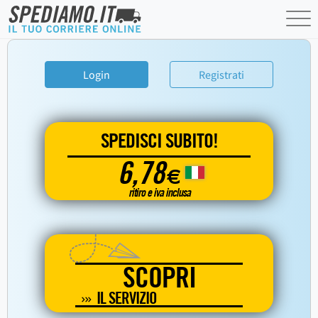
Login
Registrati
SPEDISCI SUBITO!
6,78
€
ritiro e iva inclusa
SCOPRI
IL SERVIZIO