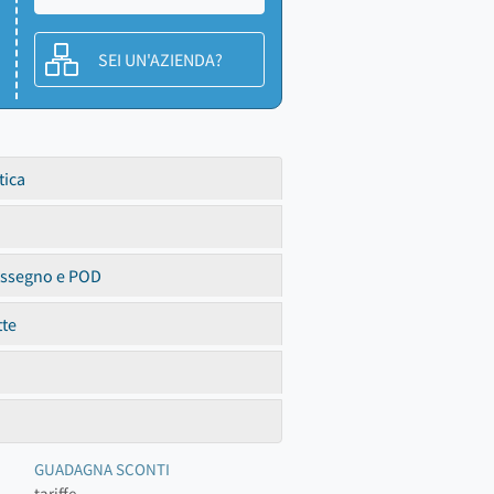
SEI UN'AZIENDA?
tica
assegno e POD
tte
GUADAGNA SCONTI
tariffe