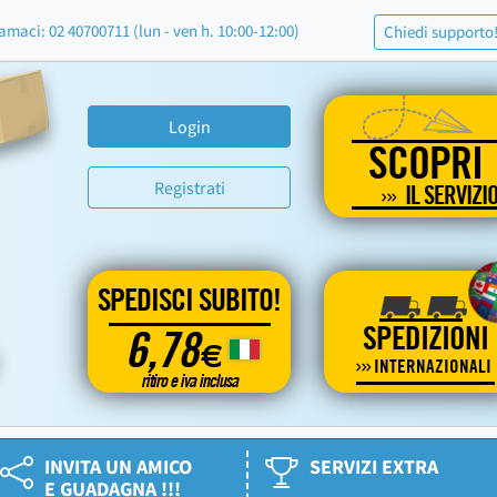
amaci: 02 40700711 (lun - ven h. 10:00-12:00)
Chiedi supporto
Login
SCOPRI
Registrati
IL SERVIZI
SPEDISCI SUBITO!
SPEDIZIONI
6,78
€
INTERNAZIONALI
ritiro e iva inclusa
INVITA UN AMICO
SERVIZI EXTRA
E GUADAGNA !!!