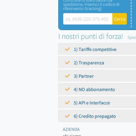
spedizione, inserisci il codice di
riferimento (tracking)
I nostri punti di forza!
Sped
1) Tariffe competitive
2) Trasparenza
3) Partner
4) NO abbonamento
5) API e Interfacce
6) Credito prepagato
AZIENDA
chi siamo