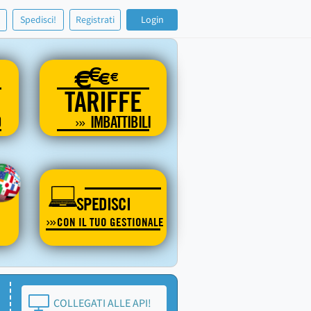
!
Spedisci!
Registrati
Login
€
€
€
€
TARIFFE
O
IMBATTIBILI
SPEDISCI
CON IL TUO GESTIONALE
COLLEGATI ALLE API!