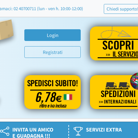
amaci: 02 40700711 (lun - ven h. 10:00-12:00)
Chiedi supporto
Login
SCOPRI
Registrati
IL SERVIZI
SPEDISCI SUBITO!
SPEDIZIONI
6,78
€
INTERNAZIONALI
ritiro e iva inclusa
INVITA UN AMICO
SERVIZI EXTRA
E GUADAGNA !!!