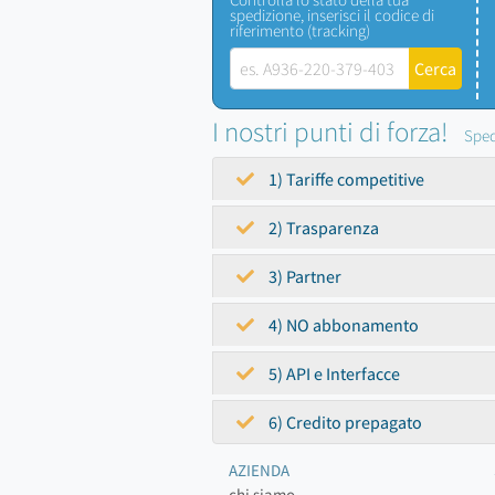
spedizione, inserisci il codice di
riferimento (tracking)
I nostri punti di forza!
Sped
1) Tariffe competitive
2) Trasparenza
3) Partner
4) NO abbonamento
5) API e Interfacce
6) Credito prepagato
AZIENDA
chi siamo