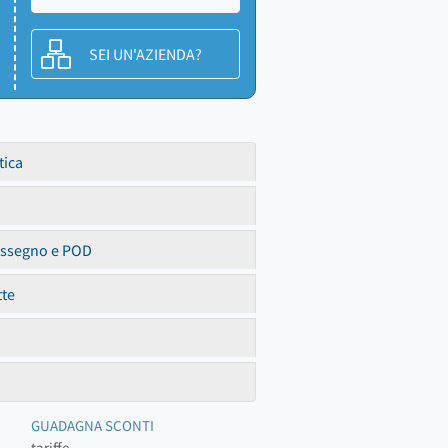
SEI UN'AZIENDA?
tica
assegno e POD
tte
GUADAGNA SCONTI
tariffe