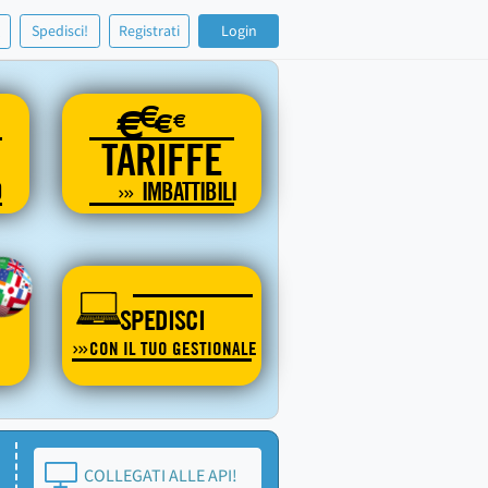
!
Spedisci!
Registrati
Login
€
€
€
€
TARIFFE
O
IMBATTIBILI
SPEDISCI
CON IL TUO GESTIONALE
COLLEGATI ALLE API!