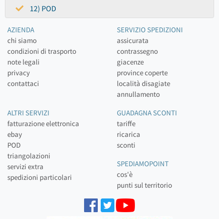
12) POD
AZIENDA
SERVIZIO SPEDIZIONI
chi siamo
assicurata
condizioni di trasporto
contrassegno
note legali
giacenze
privacy
province coperte
contattaci
località disagiate
annullamento
ALTRI SERVIZI
GUADAGNA SCONTI
fatturazione elettronica
tariffe
ebay
ricarica
POD
sconti
triangolazioni
SPEDIAMOPOINT
servizi extra
cos'è
spedizioni particolari
punti sul territorio