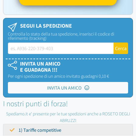
SEGUI LA SPEDIZIONE
Controlla lo stato della tua spedizione, inserisci il codice di
riferimento (tracking)
INVITA UN AMICO
E GUADAGNA !!!
Per ogni spedizione di un amico invitato guadagni 0,10 €
INVITA UN AMICO
I nostri punti di forza!
Spediamo.it e' presente per le tue spedizioni anche a ROSETO DEGLI
ABRUZZI
1) Tariffe competitive