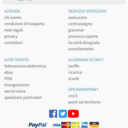
AZIENDA
SERVIZIO SPEDIZIONI
chi siamo
assicurata
condizioni di trasporto
contrassegno
note legali
giacenze
privacy
province coperte
contattaci
località disagiate
annullamento
ALTRI SERVIZI
GUADAGNA SCONTI
fatturazione elettronica
tariffe
ebay
ricarica
POD
sconti
triangolazioni
SPEDIAMOPOINT
servizi extra
cos'è
spedizioni particolari
punti sul territorio