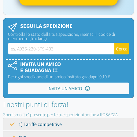
SEGUI LA SPEDIZIONE
Controlla lo stato della tua spedizione, inserisci il codice di
riferimento (tracking)
INVITA UN AMICO
E GUADAGNA !!!
Per ogni spedizione di un amico invitato guadagni 0,10 €
INVITA UN AMICO
I nostri punti di forza!
Spediamo.it e' presente per le tue spedizioni anche a ROSAZZA
1) Tariffe competitive