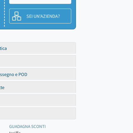
SEI UN'AZIENDA?
tica
assegno e POD
tte
GUADAGNA SCONTI
tariffe