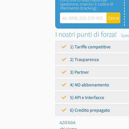
spedizione, inserisci il codice di
riferimento (tracking)
I nostri punti di forza!
Sped
1) Tariffe competitive
2) Trasparenza
3) Partner
4) NO abbonamento
5) API e Interfacce
6) Credito prepagato
AZIENDA
chi siamo