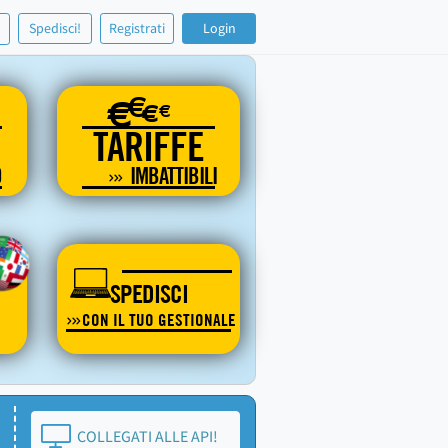
!
Spedisci!
Registrati
Login
€
€
€
€
TARIFFE
O
IMBATTIBILI
SPEDISCI
CON IL TUO GESTIONALE
COLLEGATI ALLE API!