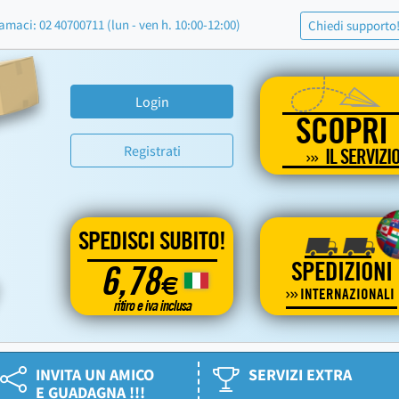
amaci: 02 40700711 (lun - ven h. 10:00-12:00)
Chiedi supporto
Login
SCOPRI
Registrati
IL SERVIZI
SPEDISCI SUBITO!
SPEDIZIONI
6,78
€
INTERNAZIONALI
ritiro e iva inclusa
INVITA UN AMICO
SERVIZI EXTRA
E GUADAGNA !!!