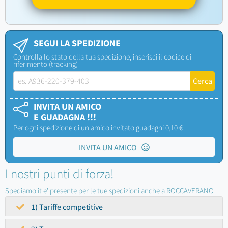
SEGUI LA SPEDIZIONE
Controlla lo stato della tua spedizione, inserisci il codice di
riferimento (tracking)
INVITA UN AMICO
E GUADAGNA !!!
Per ogni spedizione di un amico invitato guadagni 0,10 €
INVITA UN AMICO
I nostri punti di forza!
Spediamo.it e' presente per le tue spedizioni anche a ROCCAVERANO
1) Tariffe competitive