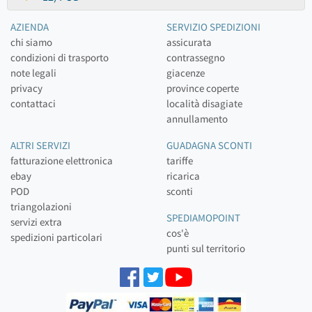
AZIENDA
SERVIZIO SPEDIZIONI
chi siamo
assicurata
condizioni di trasporto
contrassegno
note legali
giacenze
privacy
province coperte
contattaci
località disagiate
annullamento
ALTRI SERVIZI
GUADAGNA SCONTI
fatturazione elettronica
tariffe
ebay
ricarica
POD
sconti
triangolazioni
SPEDIAMOPOINT
servizi extra
cos'è
spedizioni particolari
punti sul territorio