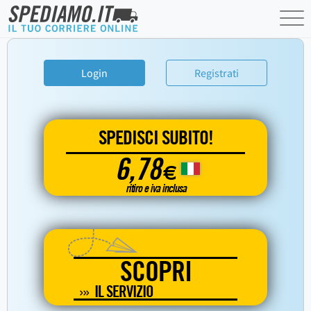
Login
Registrati
SPEDISCI SUBITO!
6,78
€
ritiro e iva inclusa
SCOPRI
IL SERVIZIO