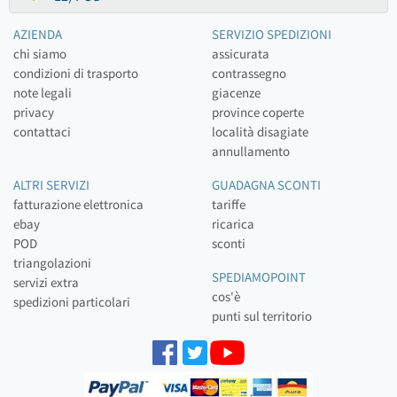
AZIENDA
SERVIZIO SPEDIZIONI
chi siamo
assicurata
condizioni di trasporto
contrassegno
note legali
giacenze
privacy
province coperte
contattaci
località disagiate
annullamento
ALTRI SERVIZI
GUADAGNA SCONTI
fatturazione elettronica
tariffe
ebay
ricarica
POD
sconti
triangolazioni
SPEDIAMOPOINT
servizi extra
cos'è
spedizioni particolari
punti sul territorio