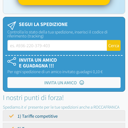
SEGUI LA SPEDIZIONE
Controlla lo stato della tua spedizione, inserisci il codice di
riferimento (tracking)
INVITA UN AMICO
E GUADAGNA !!!
Per ogni spedizione di un amico invitato guadagni 0,10 €
INVITA UN AMICO
I nostri punti di forza!
Spediamo.it e' presente per le tue spedizioni anche a ROCCAFRANCA
1) Tariffe competitive