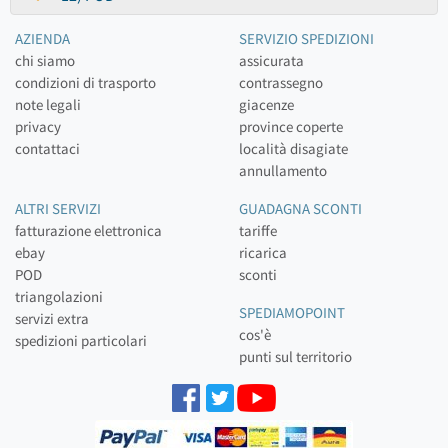
AZIENDA
SERVIZIO SPEDIZIONI
chi siamo
assicurata
condizioni di trasporto
contrassegno
note legali
giacenze
privacy
province coperte
contattaci
località disagiate
annullamento
ALTRI SERVIZI
GUADAGNA SCONTI
fatturazione elettronica
tariffe
ebay
ricarica
POD
sconti
triangolazioni
SPEDIAMOPOINT
servizi extra
cos'è
spedizioni particolari
punti sul territorio