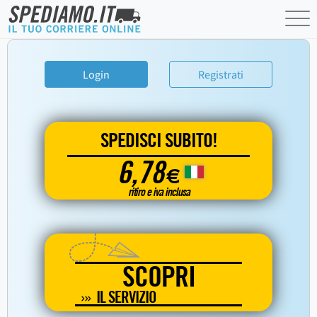
Login
Registrati
SPEDISCI SUBITO!
6,78
€
ritiro e iva inclusa
SCOPRI
IL SERVIZIO