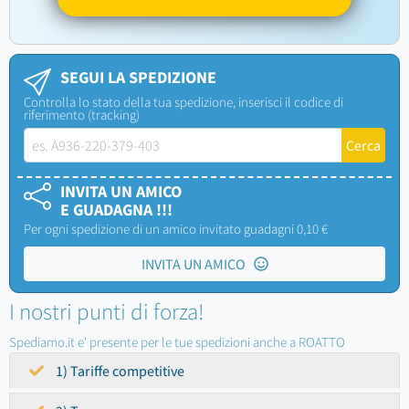
SEGUI LA SPEDIZIONE
Controlla lo stato della tua spedizione, inserisci il codice di
riferimento (tracking)
INVITA UN AMICO
E GUADAGNA !!!
Per ogni spedizione di un amico invitato guadagni 0,10 €
INVITA UN AMICO
I nostri punti di forza!
Spediamo.it e' presente per le tue spedizioni anche a ROATTO
1) Tariffe competitive