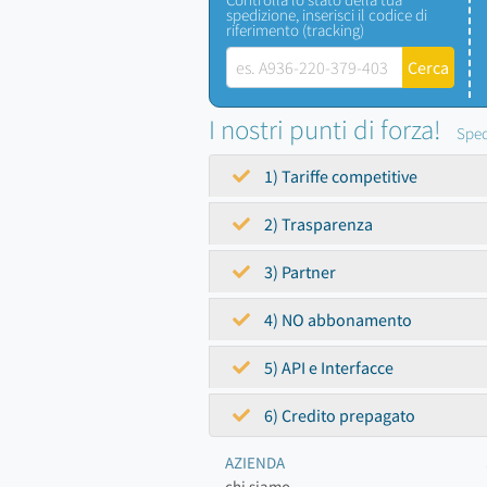
spedizione, inserisci il codice di
riferimento (tracking)
I nostri punti di forza!
Sped
1) Tariffe competitive
2) Trasparenza
3) Partner
4) NO abbonamento
5) API e Interfacce
6) Credito prepagato
AZIENDA
chi siamo