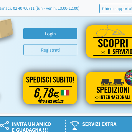
amaci: 02 40700711 (lun - ven h. 10:00-12:00)
Chiedi supporto
Login
SCOPRI
Registrati
IL SERVIZI
SPEDISCI SUBITO!
SPEDIZIONI
6,78
€
INTERNAZIONALI
ritiro e iva inclusa
INVITA UN AMICO
SERVIZI EXTRA
E GUADAGNA !!!