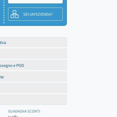
SEI UN'AZIENDA?
tica
assegno e POD
tte
GUADAGNA SCONTI
tariffe