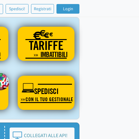
!
Spedisci!
Registrati
Login
€
€
€
€
TARIFFE
O
IMBATTIBILI
SPEDISCI
CON IL TUO GESTIONALE
COLLEGATI ALLE API!