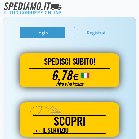
Login
Registrati
SPEDISCI SUBITO!
6,78
€
ritiro e iva inclusa
SCOPRI
IL SERVIZIO