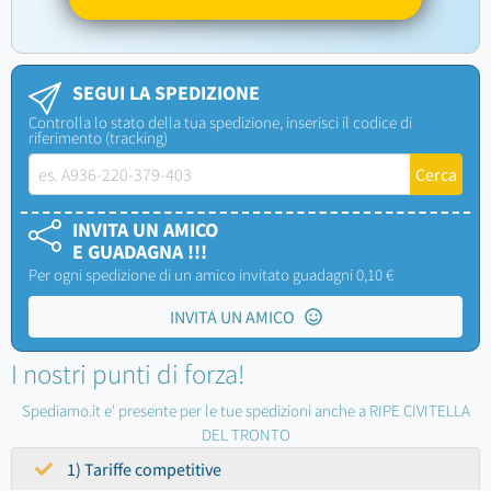
SEGUI LA SPEDIZIONE
Controlla lo stato della tua spedizione, inserisci il codice di
riferimento (tracking)
INVITA UN AMICO
E GUADAGNA !!!
Per ogni spedizione di un amico invitato guadagni 0,10 €
INVITA UN AMICO
I nostri punti di forza!
Spediamo.it e' presente per le tue spedizioni anche a RIPE CIVITELLA
DEL TRONTO
1) Tariffe competitive