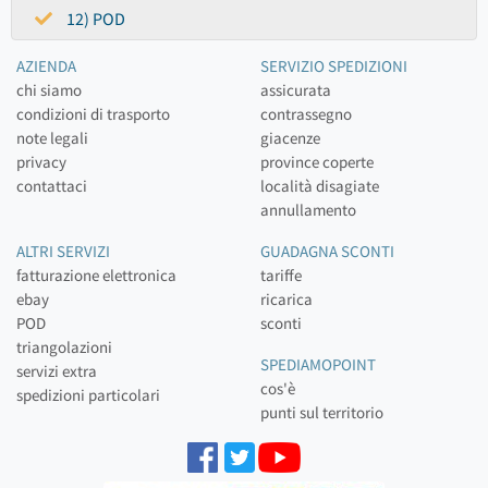
12) POD
AZIENDA
SERVIZIO SPEDIZIONI
chi siamo
assicurata
condizioni di trasporto
contrassegno
note legali
giacenze
privacy
province coperte
contattaci
località disagiate
annullamento
ALTRI SERVIZI
GUADAGNA SCONTI
fatturazione elettronica
tariffe
ebay
ricarica
POD
sconti
triangolazioni
SPEDIAMOPOINT
servizi extra
cos'è
spedizioni particolari
punti sul territorio