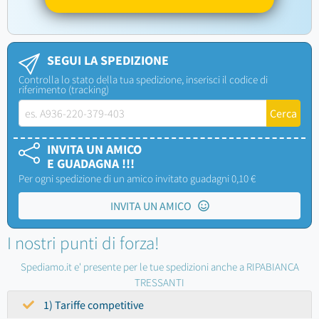
SEGUI LA SPEDIZIONE
Controlla lo stato della tua spedizione, inserisci il codice di
riferimento (tracking)
INVITA UN AMICO
E GUADAGNA !!!
Per ogni spedizione di un amico invitato guadagni 0,10 €
INVITA UN AMICO
I nostri punti di forza!
Spediamo.it e' presente per le tue spedizioni anche a RIPABIANCA
TRESSANTI
1) Tariffe competitive