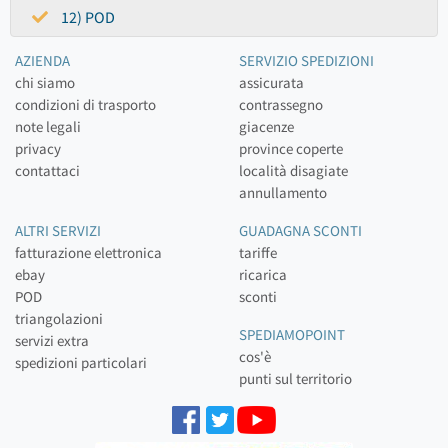
12) POD
AZIENDA
SERVIZIO SPEDIZIONI
chi siamo
assicurata
condizioni di trasporto
contrassegno
note legali
giacenze
privacy
province coperte
contattaci
località disagiate
annullamento
ALTRI SERVIZI
GUADAGNA SCONTI
fatturazione elettronica
tariffe
ebay
ricarica
POD
sconti
triangolazioni
SPEDIAMOPOINT
servizi extra
cos'è
spedizioni particolari
punti sul territorio