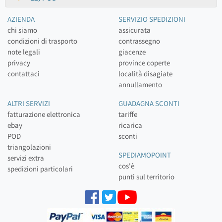
AZIENDA
SERVIZIO SPEDIZIONI
chi siamo
assicurata
condizioni di trasporto
contrassegno
note legali
giacenze
privacy
province coperte
contattaci
località disagiate
annullamento
ALTRI SERVIZI
GUADAGNA SCONTI
fatturazione elettronica
tariffe
ebay
ricarica
POD
sconti
triangolazioni
SPEDIAMOPOINT
servizi extra
cos'è
spedizioni particolari
punti sul territorio