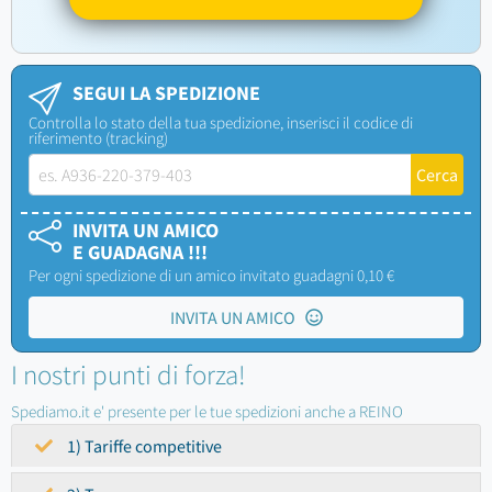
SEGUI LA SPEDIZIONE
Controlla lo stato della tua spedizione, inserisci il codice di
riferimento (tracking)
INVITA UN AMICO
E GUADAGNA !!!
Per ogni spedizione di un amico invitato guadagni 0,10 €
INVITA UN AMICO
I nostri punti di forza!
Spediamo.it e' presente per le tue spedizioni anche a REINO
1) Tariffe competitive