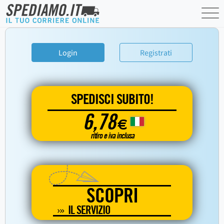
Login
Registrati
SPEDISCI SUBITO!
6,78
€
ritiro e iva inclusa
SCOPRI
IL SERVIZIO