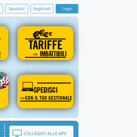
!
Spedisci!
Registrati
Login
€
€
€
€
TARIFFE
O
IMBATTIBILI
SPEDISCI
CON IL TUO GESTIONALE
COLLEGATI ALLE API!