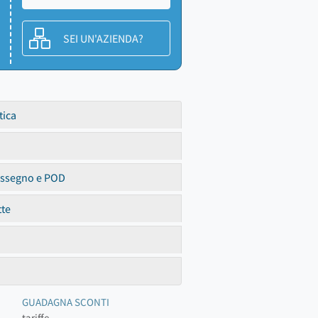
SEI UN'AZIENDA?
tica
assegno e POD
tte
GUADAGNA SCONTI
tariffe