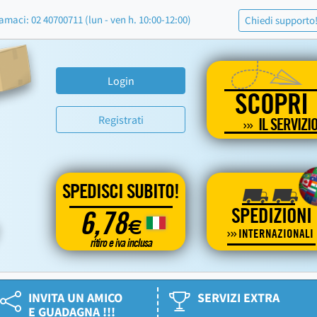
amaci: 02 40700711 (lun - ven h. 10:00-12:00)
Chiedi supporto
Login
SCOPRI
Registrati
IL SERVIZI
SPEDISCI SUBITO!
SPEDIZIONI
6,78
€
INTERNAZIONALI
ritiro e iva inclusa
INVITA UN AMICO
SERVIZI EXTRA
E GUADAGNA !!!