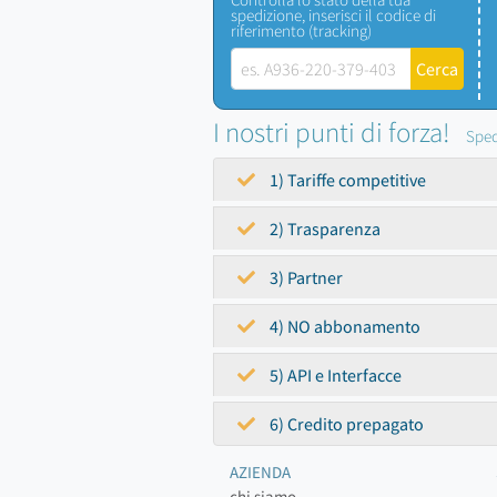
spedizione, inserisci il codice di
riferimento (tracking)
I nostri punti di forza!
Sped
1) Tariffe competitive
2) Trasparenza
3) Partner
4) NO abbonamento
5) API e Interfacce
6) Credito prepagato
AZIENDA
chi siamo