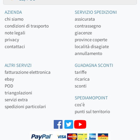
AZIENDA
SERVIZIO SPEDIZIONI
chi siamo
assicurata
condizioni di trasporto
contrassegno
note legali
giacenze
privacy
province coperte
contattaci
località disagiate
annullamento
ALTRI SERVIZI
GUADAGNA SCONTI
fatturazione elettronica
tariffe
ebay
ricarica
POD
sconti
triangolazioni
SPEDIAMOPOINT
servizi extra
cos'è
spedizioni particolari
punti sul territorio