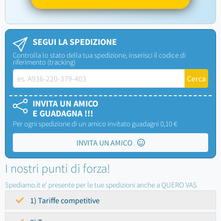
SEGUI LA SPEDIZIONE
Controlla lo stato della tua spedizione, inserisci il codice di
riferimento (tracking)
INVITA UN AMICO
E GUADAGNA !!!
Per ogni spedizione di un amico invitato guadagni 0,10 €
INVITA UN AMICO
I nostri punti di forza!
Spediamo.it e' presente per le tue spedizioni anche a QUERO VAS
1) Tariffe competitive