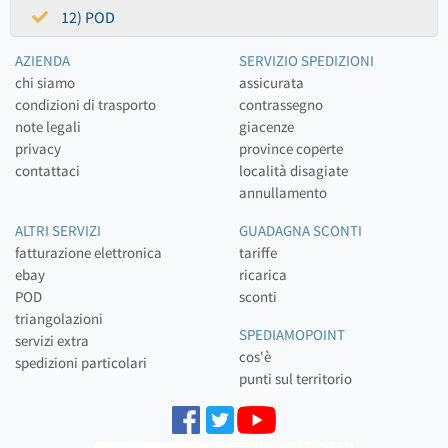
12) POD
AZIENDA
SERVIZIO SPEDIZIONI
chi siamo
assicurata
condizioni di trasporto
contrassegno
note legali
giacenze
privacy
province coperte
contattaci
località disagiate
annullamento
ALTRI SERVIZI
GUADAGNA SCONTI
fatturazione elettronica
tariffe
ebay
ricarica
POD
sconti
triangolazioni
SPEDIAMOPOINT
servizi extra
cos'è
spedizioni particolari
punti sul territorio