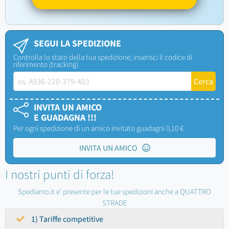
SEGUI LA SPEDIZIONE
Controlla lo stato della tua spedizione, inserisci il codice di
riferimento (tracking)
INVITA UN AMICO
E GUADAGNA !!!
Per ogni spedizione di un amico invitato guadagni 0,10 €
INVITA UN AMICO
I nostri punti di forza!
Spediamo.it e' presente per le tue spedizioni anche a QUATTRO
STRADE
1) Tariffe competitive