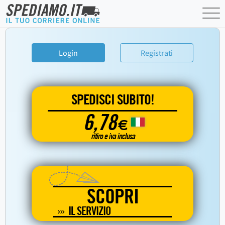
Login
Registrati
SPEDISCI SUBITO!
6,78
€
ritiro e iva inclusa
SCOPRI
IL SERVIZIO