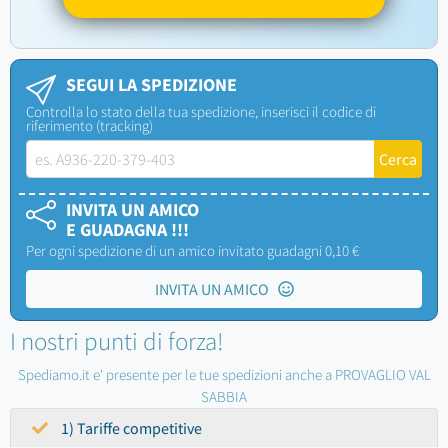
SEGUI LA SPEDIZIONE
Controlla lo stato della tua spedizione, inserisci il codice di
riferimento (tracking)
INVITA UN AMICO
E GUADAGNA !!!
Per ogni spedizione di un amico invitato guadagni 0,10 €
INVITA UN AMICO
I nostri punti di forza!
Spediamo.it e' presente per le tue spedizioni anche a PROVAGLIO VAL
SABBIA
1) Tariffe competitive