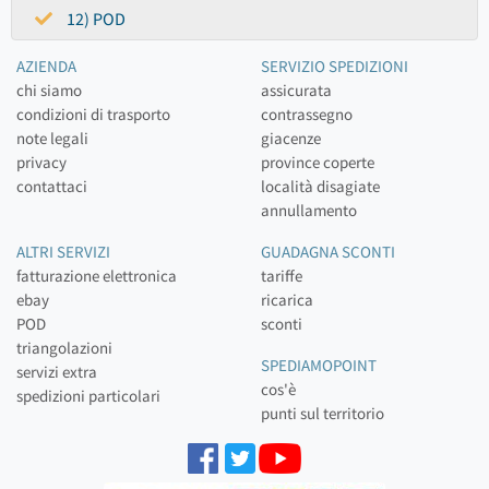
12) POD
AZIENDA
SERVIZIO SPEDIZIONI
chi siamo
assicurata
condizioni di trasporto
contrassegno
note legali
giacenze
privacy
province coperte
contattaci
località disagiate
annullamento
ALTRI SERVIZI
GUADAGNA SCONTI
fatturazione elettronica
tariffe
ebay
ricarica
POD
sconti
triangolazioni
SPEDIAMOPOINT
servizi extra
cos'è
spedizioni particolari
punti sul territorio