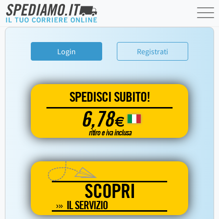
Login
Registrati
SPEDISCI SUBITO!
6,78
€
ritiro e iva inclusa
SCOPRI
IL SERVIZIO