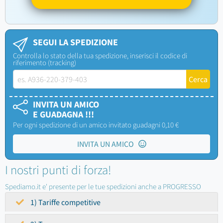
SEGUI LA SPEDIZIONE
Controlla lo stato della tua spedizione, inserisci il codice di
riferimento (tracking)
INVITA UN AMICO
E GUADAGNA !!!
Per ogni spedizione di un amico invitato guadagni 0,10 €
INVITA UN AMICO
I nostri punti di forza!
Spediamo.it e' presente per le tue spedizioni anche a PROGRESSO
1) Tariffe competitive