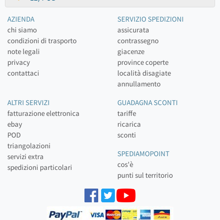
AZIENDA
SERVIZIO SPEDIZIONI
chi siamo
assicurata
condizioni di trasporto
contrassegno
note legali
giacenze
privacy
province coperte
contattaci
località disagiate
annullamento
ALTRI SERVIZI
GUADAGNA SCONTI
fatturazione elettronica
tariffe
ebay
ricarica
POD
sconti
triangolazioni
SPEDIAMOPOINT
servizi extra
cos'è
spedizioni particolari
punti sul territorio