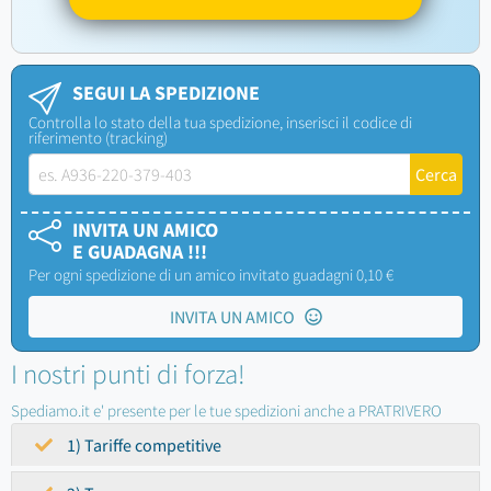
SEGUI LA SPEDIZIONE
Controlla lo stato della tua spedizione, inserisci il codice di
riferimento (tracking)
INVITA UN AMICO
E GUADAGNA !!!
Per ogni spedizione di un amico invitato guadagni 0,10 €
INVITA UN AMICO
I nostri punti di forza!
Spediamo.it e' presente per le tue spedizioni anche a PRATRIVERO
1) Tariffe competitive