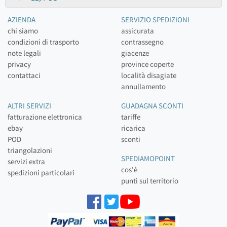
AZIENDA
SERVIZIO SPEDIZIONI
chi siamo
assicurata
condizioni di trasporto
contrassegno
note legali
giacenze
privacy
province coperte
contattaci
località disagiate
annullamento
ALTRI SERVIZI
GUADAGNA SCONTI
fatturazione elettronica
tariffe
ebay
ricarica
POD
sconti
triangolazioni
SPEDIAMOPOINT
servizi extra
cos'è
spedizioni particolari
punti sul territorio