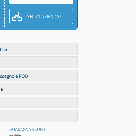
SEI UN'AZIENDA?
tica
assegno e POD
tte
GUADAGNA SCONTI
tariffe