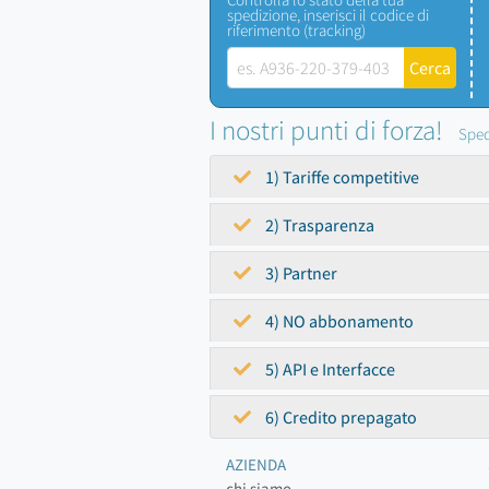
spedizione, inserisci il codice di
riferimento (tracking)
I nostri punti di forza!
Sped
1) Tariffe competitive
2) Trasparenza
3) Partner
4) NO abbonamento
5) API e Interfacce
6) Credito prepagato
AZIENDA
chi siamo