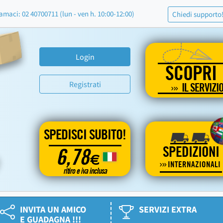
amaci: 02 40700711 (lun - ven h. 10:00-12:00)
Chiedi supporto
Login
SCOPRI
Registrati
IL SERVIZI
SPEDISCI SUBITO!
SPEDIZIONI
6,78
€
INTERNAZIONALI
ritiro e iva inclusa
INVITA UN AMICO
SERVIZI EXTRA
E GUADAGNA !!!