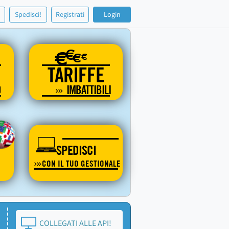
!
Spedisci!
Registrati
Login
€
€
€
€
TARIFFE
O
IMBATTIBILI
SPEDISCI
CON IL TUO GESTIONALE
COLLEGATI ALLE API!