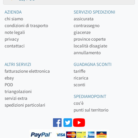
AZIENDA
SERVIZIO SPEDIZIONI
chi siamo
assicurata
condizioni di trasporto
contrassegno
note legali
giacenze
privacy
province coperte
contattaci
località disagiate
annullamento
ALTRI SERVIZI
GUADAGNA SCONTI
fatturazione elettronica
tariffe
ebay
ricarica
POD
sconti
triangolazioni
SPEDIAMOPOINT
servizi extra
cos'è
spedizioni particolari
punti sul territorio