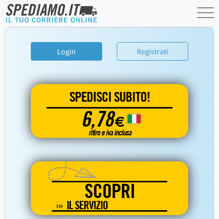
Login
Registrati
SPEDISCI SUBITO!
6,78
€
ritiro e iva inclusa
SCOPRI
IL SERVIZIO