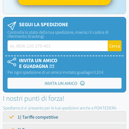
SEGUI LA SPEDIZIONE
Controlla lo stato della tua spedizione, inserisci il codice di
riferimento (tracking)
INVITA UN AMICO
E GUADAGNA !!!
Per ogni spedizione di un amico invitato guadagni 0,10 €
INVITA UN AMICO
I nostri punti di forza!
Spediamo.it e' presente per le tue spedizioni anche a PONTEDERA
1) Tariffe competitive