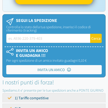
SEGUI LA SPEDIZIONE
Controlla lo stato della tua spedizione, inserisci il codice di
riferimento (tracking)
INVITA UN AMICO
E GUADAGNA !!!
Per ogni spedizione di un amico invitato guadagni 0,10 €
INVITA UN AMICO
I nostri punti di forza!
Spediamo.it e' presente per le tue spedizioni anche a PONTE GIURINO
1) Tariffe competitive