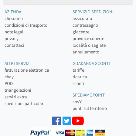
AZIENDA
SERVIZIO SPEDIZIONI
chi siamo
assicurata
condizioni di trasporto
contrassegno
note legali
giacenze
privacy
province coperte
contattaci
località disagiate
annullamento
ALTRI SERVIZI
GUADAGNA SCONTI
fatturazione elettronica
tariffe
ebay
ricarica
POD
sconti
triangolazioni
SPEDIAMOPOINT
servizi extra
cos'è
spedizioni particolari
punti sul territorio