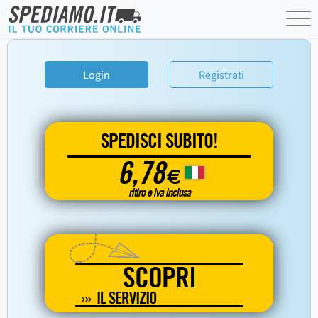
Login
Registrati
SPEDISCI SUBITO!
6,78
€
ritiro e iva inclusa
SCOPRI
IL SERVIZIO