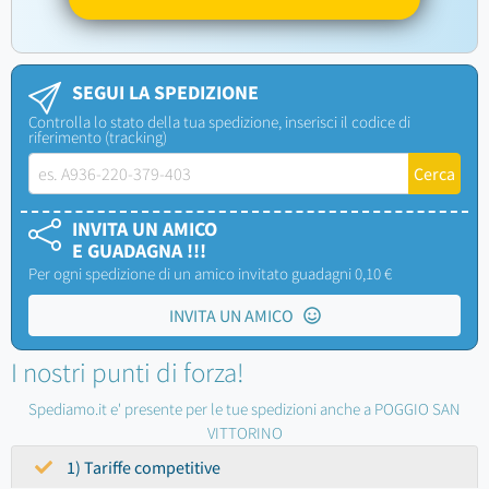
SEGUI LA SPEDIZIONE
Controlla lo stato della tua spedizione, inserisci il codice di
riferimento (tracking)
INVITA UN AMICO
E GUADAGNA !!!
Per ogni spedizione di un amico invitato guadagni 0,10 €
INVITA UN AMICO
I nostri punti di forza!
Spediamo.it e' presente per le tue spedizioni anche a POGGIO SAN
VITTORINO
1) Tariffe competitive