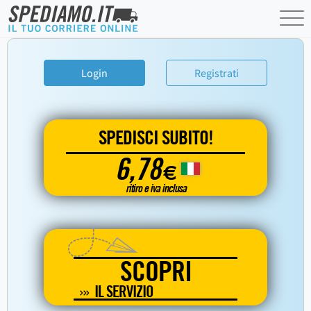
Login
Registrati
SPEDISCI SUBITO!
6,78
€
ritiro e iva inclusa
SCOPRI
IL SERVIZIO