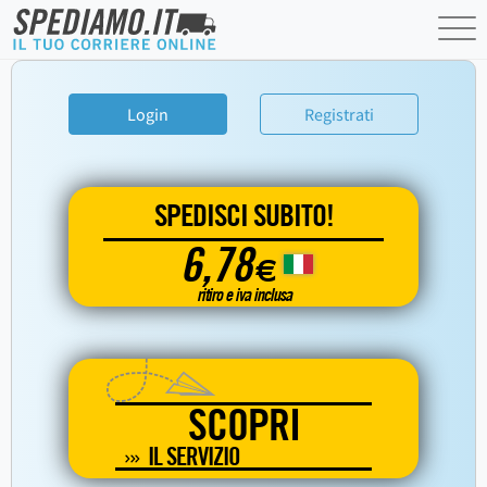
Login
Registrati
SPEDISCI SUBITO!
6,78
€
ritiro e iva inclusa
SCOPRI
IL SERVIZIO