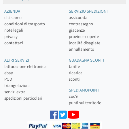
AZIENDA
SERVIZIO SPEDIZIONI
chi siamo
assicurata
condizioni di trasporto
contrassegno
note legali
giacenze
privacy
province coperte
contattaci
località disagiate
annullamento
ALTRI SERVIZI
GUADAGNA SCONTI
fatturazione elettronica
tariffe
ebay
ricarica
POD
sconti
triangolazioni
SPEDIAMOPOINT
servizi extra
cos'è
spedizioni particolari
punti sul territorio