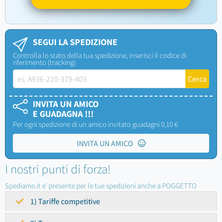
SEGUI LA SPEDIZIONE
Controlla lo stato della tua spedizione, inserisci il codice di
riferimento (tracking)
INVITA UN AMICO
E GUADAGNA !!!
Per ogni spedizione di un amico invitato guadagni 0,10 €
INVITA UN AMICO
I nostri punti di forza!
Spediamo.it e' presente per le tue spedizioni anche a POGGETTO
1) Tariffe competitive