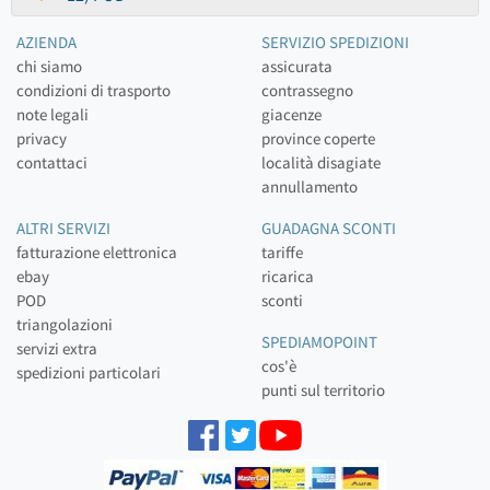
AZIENDA
SERVIZIO SPEDIZIONI
chi siamo
assicurata
condizioni di trasporto
contrassegno
note legali
giacenze
privacy
province coperte
contattaci
località disagiate
annullamento
ALTRI SERVIZI
GUADAGNA SCONTI
fatturazione elettronica
tariffe
ebay
ricarica
POD
sconti
triangolazioni
SPEDIAMOPOINT
servizi extra
cos'è
spedizioni particolari
punti sul territorio