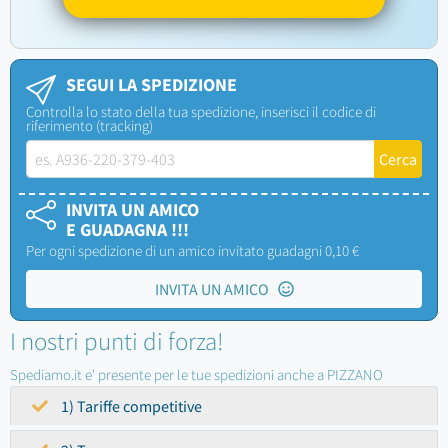
SEGUI LA SPEDIZIONE
Controlla lo stato della tua spedizione, inserisci il codice di
riferimento (tracking)
INVITA UN AMICO
E GUADAGNA !!!
Per ogni spedizione di un amico invitato guadagni 0,10 €
INVITA UN AMICO
I nostri punti di forza!
Spediamo.it e' presente per le tue spedizioni anche a PIZZANO
1) Tariffe competitive