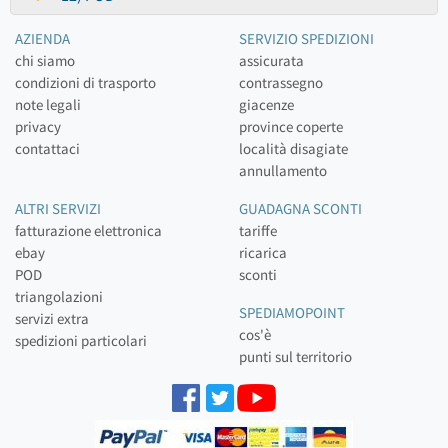
AZIENDA
SERVIZIO SPEDIZIONI
chi siamo
assicurata
condizioni di trasporto
contrassegno
note legali
giacenze
privacy
province coperte
contattaci
località disagiate
annullamento
ALTRI SERVIZI
GUADAGNA SCONTI
fatturazione elettronica
tariffe
ebay
ricarica
POD
sconti
triangolazioni
SPEDIAMOPOINT
servizi extra
cos'è
spedizioni particolari
punti sul territorio