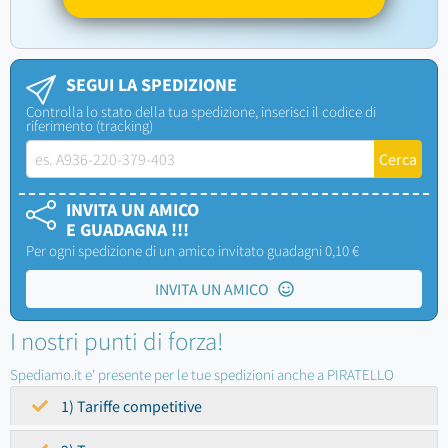
SEGUI LA SPEDIZIONE
Controlla lo stato della tua spedizione, inserisci il codice di
riferimento (tracking)
INVITA UN AMICO
E GUADAGNA !!!
Per ogni spedizione di un amico invitato guadagni 0,10 €
INVITA UN AMICO
I nostri punti di forza!
Spediamo.it e' presente per le tue spedizioni anche a PIRATELLO
1) Tariffe competitive