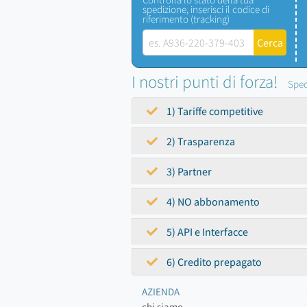
spedizione, inserisci il codice di
riferimento (tracking)
I nostri punti di forza!
Sped
1) Tariffe competitive
2) Trasparenza
3) Partner
4) NO abbonamento
5) API e Interfacce
6) Credito prepagato
AZIENDA
chi siamo