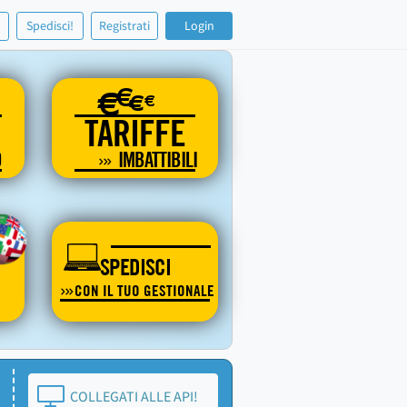
!
Spedisci!
Registrati
Login
€
€
€
€
TARIFFE
O
IMBATTIBILI
SPEDISCI
CON IL TUO GESTIONALE
COLLEGATI ALLE API!