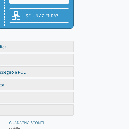
SEI UN'AZIENDA?
tica
assegno e POD
tte
GUADAGNA SCONTI
tariffe