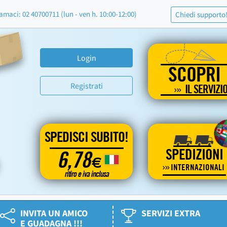
amaci: 02 40700711 (lun - ven h. 10:00-12:00)
Chiedi supporto
Login
SCOPRI
Registrati
IL SERVIZI
SPEDISCI SUBITO!
SPEDIZIONI
6,78
€
INTERNAZIONALI
ritiro e iva inclusa
INVITA UN AMICO
SERVIZI EXTRA
E GUADAGNA !!!