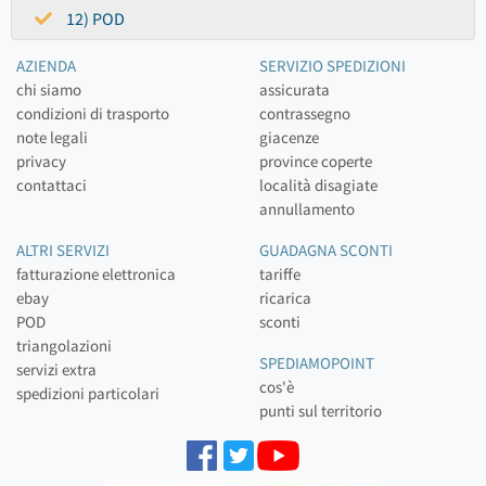
12) POD
AZIENDA
SERVIZIO SPEDIZIONI
chi siamo
assicurata
condizioni di trasporto
contrassegno
note legali
giacenze
privacy
province coperte
contattaci
località disagiate
annullamento
ALTRI SERVIZI
GUADAGNA SCONTI
fatturazione elettronica
tariffe
ebay
ricarica
POD
sconti
triangolazioni
SPEDIAMOPOINT
servizi extra
cos'è
spedizioni particolari
punti sul territorio