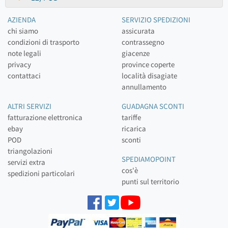
AZIENDA
SERVIZIO SPEDIZIONI
chi siamo
assicurata
condizioni di trasporto
contrassegno
note legali
giacenze
privacy
province coperte
contattaci
località disagiate
annullamento
ALTRI SERVIZI
GUADAGNA SCONTI
fatturazione elettronica
tariffe
ebay
ricarica
POD
sconti
triangolazioni
SPEDIAMOPOINT
servizi extra
cos'è
spedizioni particolari
punti sul territorio