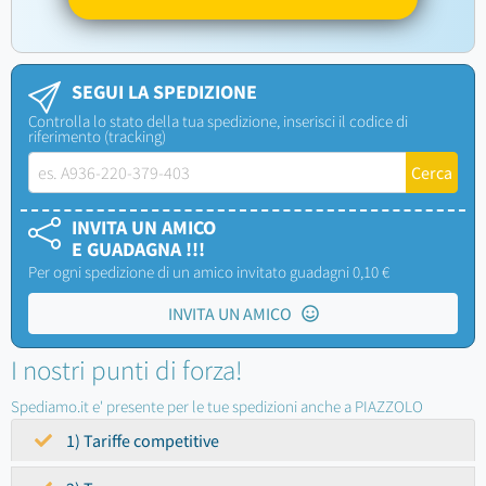
SEGUI LA SPEDIZIONE
Controlla lo stato della tua spedizione, inserisci il codice di
riferimento (tracking)
INVITA UN AMICO
E GUADAGNA !!!
Per ogni spedizione di un amico invitato guadagni 0,10 €
INVITA UN AMICO
I nostri punti di forza!
Spediamo.it e' presente per le tue spedizioni anche a PIAZZOLO
1) Tariffe competitive