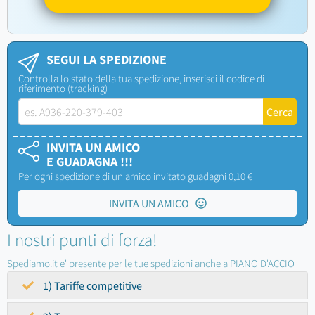
SEGUI LA SPEDIZIONE
Controlla lo stato della tua spedizione, inserisci il codice di
riferimento (tracking)
INVITA UN AMICO
E GUADAGNA !!!
Per ogni spedizione di un amico invitato guadagni 0,10 €
INVITA UN AMICO
I nostri punti di forza!
Spediamo.it e' presente per le tue spedizioni anche a PIANO D'ACCIO
1) Tariffe competitive