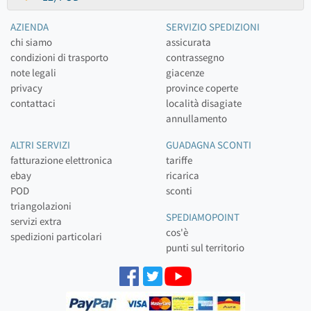
AZIENDA
SERVIZIO SPEDIZIONI
chi siamo
assicurata
condizioni di trasporto
contrassegno
note legali
giacenze
privacy
province coperte
contattaci
località disagiate
annullamento
ALTRI SERVIZI
GUADAGNA SCONTI
fatturazione elettronica
tariffe
ebay
ricarica
POD
sconti
triangolazioni
SPEDIAMOPOINT
servizi extra
cos'è
spedizioni particolari
punti sul territorio