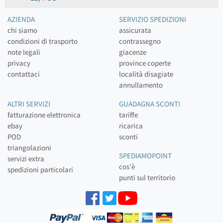
AZIENDA
SERVIZIO SPEDIZIONI
chi siamo
assicurata
condizioni di trasporto
contrassegno
note legali
giacenze
privacy
province coperte
contattaci
località disagiate
annullamento
ALTRI SERVIZI
GUADAGNA SCONTI
fatturazione elettronica
tariffe
ebay
ricarica
POD
sconti
triangolazioni
SPEDIAMOPOINT
servizi extra
cos'è
spedizioni particolari
punti sul territorio