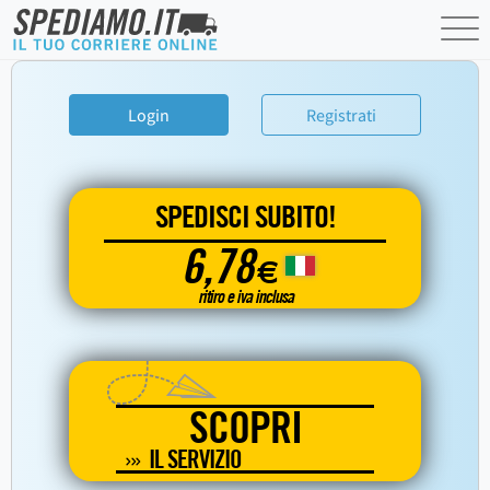
Login
Registrati
SPEDISCI SUBITO!
6,78
€
ritiro e iva inclusa
SCOPRI
IL SERVIZIO