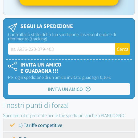
SEGUI LA SPEDIZIONE
Controlla lo stato della tua spedizione, inserisci il codice di
riferimento (tracking)
INVITA UN AMICO
E GUADAGNA !!!
Per ogni spedizione di un amico invitato guadagni 0,10 €
INVITA UN AMICO
I nostri punti di forza!
Spediamo.it e' presente per le tue spedizioni anche a PIANCOGNO
1) Tariffe competitive