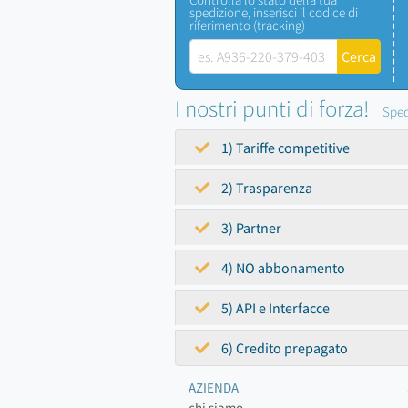
spedizione, inserisci il codice di
riferimento (tracking)
I nostri punti di forza!
Sped
1) Tariffe competitive
2) Trasparenza
3) Partner
4) NO abbonamento
5) API e Interfacce
6) Credito prepagato
AZIENDA
chi siamo