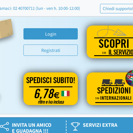
amaci: 02 40700711 (lun - ven h. 10:00-12:00)
Chiedi supporto
Login
SCOPRI
Registrati
IL SERVIZI
SPEDISCI SUBITO!
SPEDIZIONI
6,78
€
INTERNAZIONALI
ritiro e iva inclusa
INVITA UN AMICO
SERVIZI EXTRA
E GUADAGNA !!!