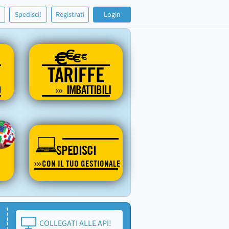
!
Spedisci!
Registrati
Login
€
€
€
€
TARIFFE
O
IMBATTIBILI
SPEDISCI
CON IL TUO GESTIONALE
COLLEGATI ALLE API!