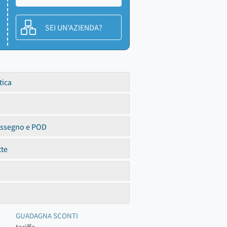
SEI UN'AZIENDA?
tica
assegno e POD
tte
GUADAGNA SCONTI
tariffe