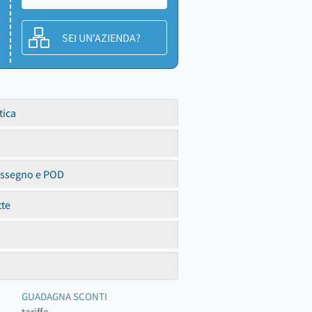
SEI UN'AZIENDA?
tica
assegno e POD
tte
GUADAGNA SCONTI
tariffe