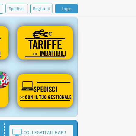
!
Spedisci!
Registrati
Login
€
€
€
€
TARIFFE
O
IMBATTIBILI
SPEDISCI
CON IL TUO GESTIONALE
COLLEGATI ALLE API!