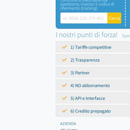
spedizione, inserisci il codice di
riferimento (tracking)
I nostri punti di forza!
Sped
1) Tariffe competitive
2) Trasparenza
3) Partner
4) NO abbonamento
5) API e Interfacce
6) Credito prepagato
AZIENDA
chi siamo