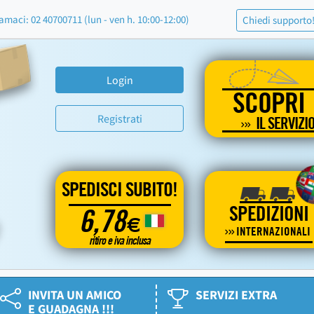
amaci: 02 40700711 (lun - ven h. 10:00-12:00)
Chiedi supporto
Login
SCOPRI
Registrati
IL SERVIZI
SPEDISCI SUBITO!
SPEDIZIONI
6,78
€
INTERNAZIONALI
ritiro e iva inclusa
INVITA UN AMICO
SERVIZI EXTRA
E GUADAGNA !!!