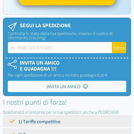
SEGUI LA SPEDIZIONE
Controlla lo stato della tua spedizione, inserisci il codice di
riferimento (tracking)
INVITA UN AMICO
E GUADAGNA !!!
Per ogni spedizione di un amico invitato guadagni 0,10 €
INVITA UN AMICO
I nostri punti di forza!
Spediamo.it e' presente per le tue spedizioni anche a PEDRENGO
1) Tariffe competitive