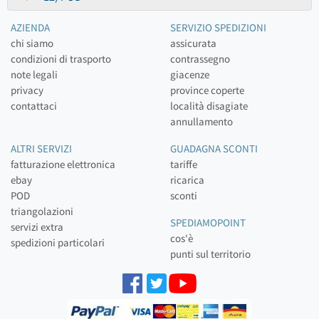
AZIENDA
SERVIZIO SPEDIZIONI
chi siamo
assicurata
condizioni di trasporto
contrassegno
note legali
giacenze
privacy
province coperte
contattaci
località disagiate
annullamento
ALTRI SERVIZI
GUADAGNA SCONTI
fatturazione elettronica
tariffe
ebay
ricarica
POD
sconti
triangolazioni
SPEDIAMOPOINT
servizi extra
cos'è
spedizioni particolari
punti sul territorio