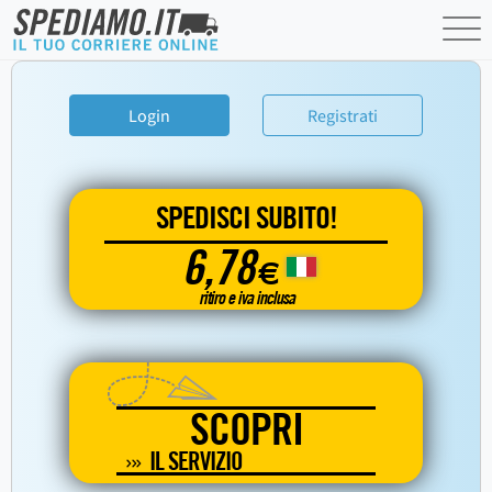
Login
Registrati
SPEDISCI SUBITO!
6,78
€
ritiro e iva inclusa
SCOPRI
IL SERVIZIO