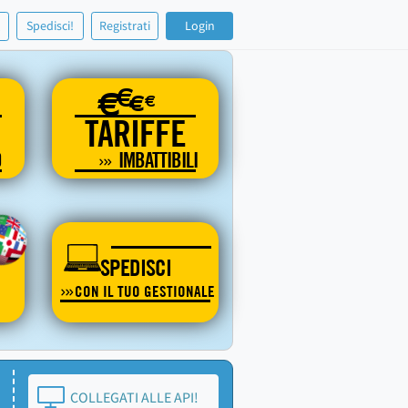
!
Spedisci!
Registrati
Login
€
€
€
€
TARIFFE
O
IMBATTIBILI
SPEDISCI
CON IL TUO GESTIONALE
COLLEGATI ALLE API!