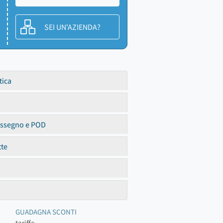
SEI UN'AZIENDA?
tica
assegno e POD
tte
GUADAGNA SCONTI
tariffe