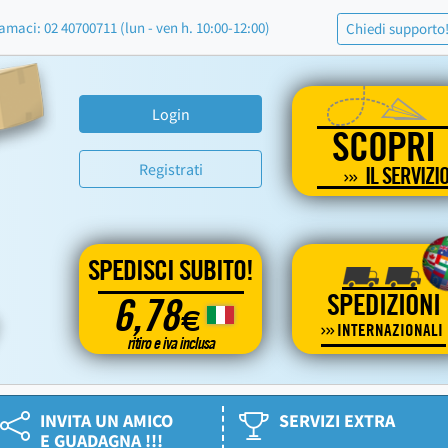
amaci: 02 40700711 (lun - ven h. 10:00-12:00)
Chiedi supporto
Login
SCOPRI
Registrati
IL SERVIZI
SPEDISCI SUBITO!
SPEDIZIONI
6,78
€
INTERNAZIONALI
ritiro e iva inclusa
INVITA UN AMICO
SERVIZI EXTRA
E GUADAGNA !!!