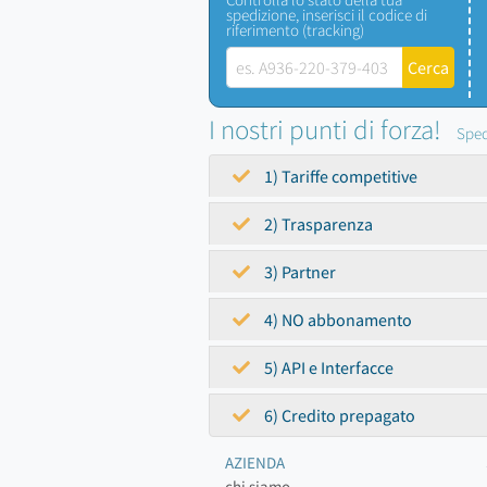
spedizione, inserisci il codice di
riferimento (tracking)
I nostri punti di forza!
Sped
1) Tariffe competitive
2) Trasparenza
3) Partner
4) NO abbonamento
5) API e Interfacce
6) Credito prepagato
AZIENDA
chi siamo