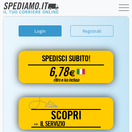
Login
Registrati
SPEDISCI SUBITO!
6,78
€
ritiro e iva inclusa
SCOPRI
IL SERVIZIO