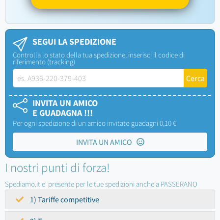
SEGUI LA SPEDIZIONE
Controlla lo stato della tua spedizione, inserisci il codice di
riferimento (tracking)
INVITA UN AMICO
E GUADAGNA !!!
Per ogni spedizione di un amico invitato guadagni 0,10 €
INVITA UN AMICO
I nostri punti di forza!
Spediamo.it e' presente per le tue spedizioni anche a PASSERANO
1) Tariffe competitive