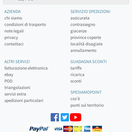
AZIENDA
SERVIZIO SPEDIZIONI
chi siamo
assicurata
condizioni di trasporto
contrassegno
note legali
giacenze
privacy
province coperte
contattaci
località disagiate
annullamento
ALTRI SERVIZI
GUADAGNA SCONTI
fatturazione elettronica
tariffe
ebay
ricarica
POD
sconti
triangolazioni
SPEDIAMOPOINT
servizi extra
cos'è
spedizioni particolari
punti sul territorio