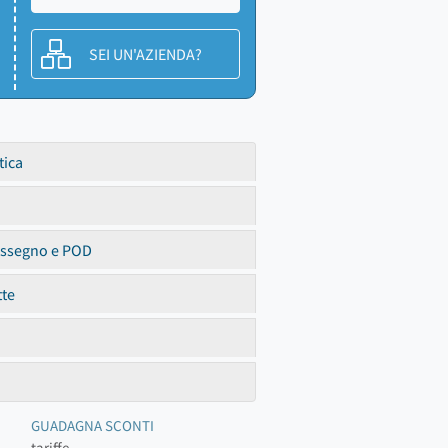
SEI UN'AZIENDA?
tica
assegno e POD
tte
GUADAGNA SCONTI
tariffe