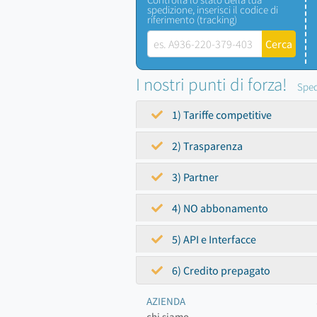
spedizione, inserisci il codice di
riferimento (tracking)
I nostri punti di forza!
Sped
1) Tariffe competitive
2) Trasparenza
3) Partner
4) NO abbonamento
5) API e Interfacce
6) Credito prepagato
AZIENDA
chi siamo