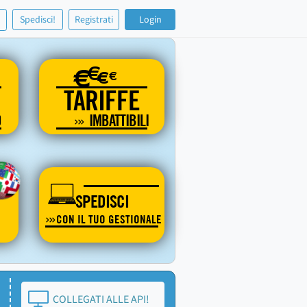
!
Spedisci!
Registrati
Login
€
€
€
€
TARIFFE
O
IMBATTIBILI
SPEDISCI
CON IL TUO GESTIONALE
COLLEGATI ALLE API!