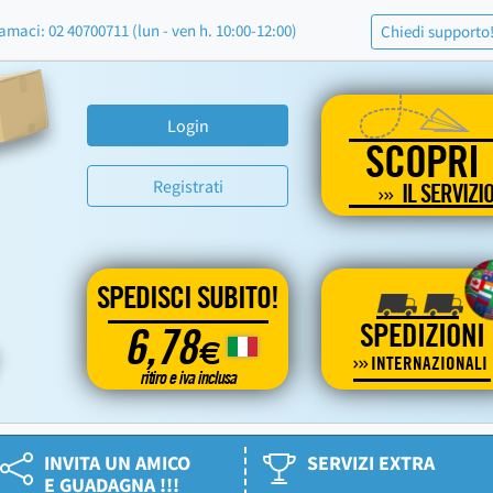
amaci: 02 40700711 (lun - ven h. 10:00-12:00)
Chiedi supporto
Login
SCOPRI
Registrati
IL SERVIZI
SPEDISCI SUBITO!
SPEDIZIONI
6,78
€
INTERNAZIONALI
ritiro e iva inclusa
INVITA UN AMICO
SERVIZI EXTRA
E GUADAGNA !!!