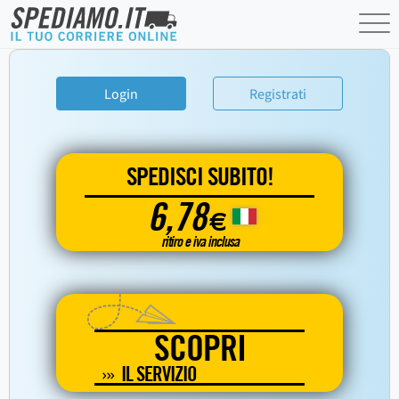
Login
Registrati
SPEDISCI SUBITO!
6,78
€
ritiro e iva inclusa
SCOPRI
IL SERVIZIO