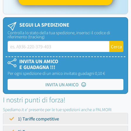
SEGUI LA SPEDIZIONE
Controlla lo stato della tua spedizione, inserisci il codice di
riferimento (tracking)
INVITA UN AMICO
E GUADAGNA !!!
Per ogni spedizione di un amico invitato guadagni 0,10 €
INVITA UN AMICO
I nostri punti di forza!
Spediamo.it e' presente per le tue spedizioni anche a PALMORI
1) Tariffe competitive