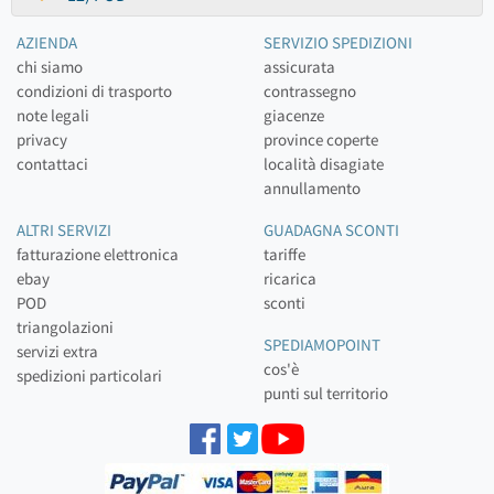
AZIENDA
SERVIZIO SPEDIZIONI
chi siamo
assicurata
condizioni di trasporto
contrassegno
note legali
giacenze
privacy
province coperte
contattaci
località disagiate
annullamento
ALTRI SERVIZI
GUADAGNA SCONTI
fatturazione elettronica
tariffe
ebay
ricarica
POD
sconti
triangolazioni
SPEDIAMOPOINT
servizi extra
cos'è
spedizioni particolari
punti sul territorio