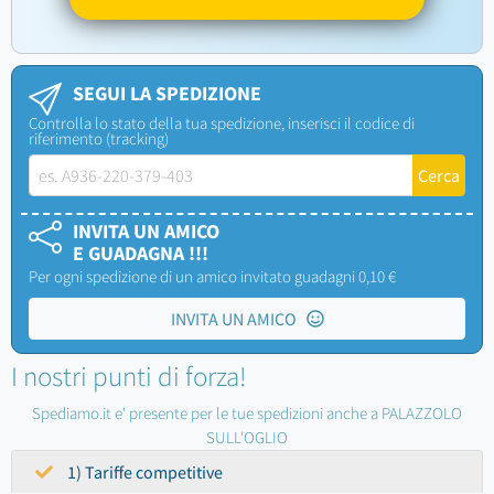
SEGUI LA SPEDIZIONE
Controlla lo stato della tua spedizione, inserisci il codice di
riferimento (tracking)
INVITA UN AMICO
E GUADAGNA !!!
Per ogni spedizione di un amico invitato guadagni 0,10 €
INVITA UN AMICO
I nostri punti di forza!
Spediamo.it e' presente per le tue spedizioni anche a PALAZZOLO
SULL'OGLIO
1) Tariffe competitive