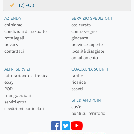
12) POD
AZIENDA
SERVIZIO SPEDIZIONI
chi siamo
assicurata
condizioni di trasporto
contrassegno
note legali
giacenze
privacy
province coperte
contattaci
località disagiate
annullamento
ALTRI SERVIZI
GUADAGNA SCONTI
fatturazione elettronica
tariffe
ebay
ricarica
POD
sconti
triangolazioni
SPEDIAMOPOINT
servizi extra
cos'è
spedizioni particolari
punti sul territorio