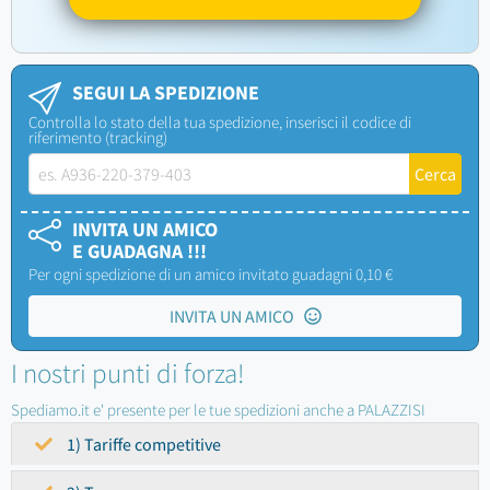
SEGUI LA SPEDIZIONE
Controlla lo stato della tua spedizione, inserisci il codice di
riferimento (tracking)
INVITA UN AMICO
E GUADAGNA !!!
Per ogni spedizione di un amico invitato guadagni 0,10 €
INVITA UN AMICO
I nostri punti di forza!
Spediamo.it e' presente per le tue spedizioni anche a PALAZZISI
1) Tariffe competitive