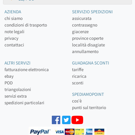
AZIENDA
SERVIZIO SPEDIZIONI
chi siamo
assicurata
condizioni di trasporto
contrassegno
note legali
giacenze
privacy
province coperte
contattaci
località disagiate
annullamento
ALTRI SERVIZI
GUADAGNA SCONTI
fatturazione elettronica
tariffe
ebay
ricarica
POD
sconti
triangolazioni
SPEDIAMOPOINT
servizi extra
cos'è
spedizioni particolari
punti sul territorio