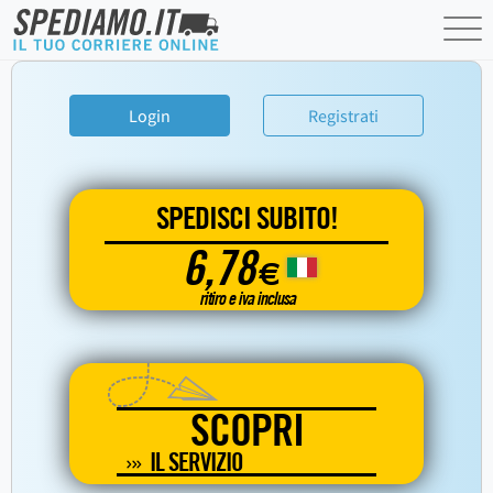
Login
Registrati
SPEDISCI SUBITO!
6,78
€
ritiro e iva inclusa
SCOPRI
IL SERVIZIO