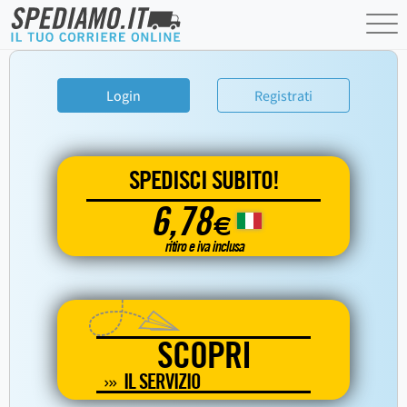
Login
Registrati
SPEDISCI SUBITO!
6,78
€
ritiro e iva inclusa
SCOPRI
IL SERVIZIO