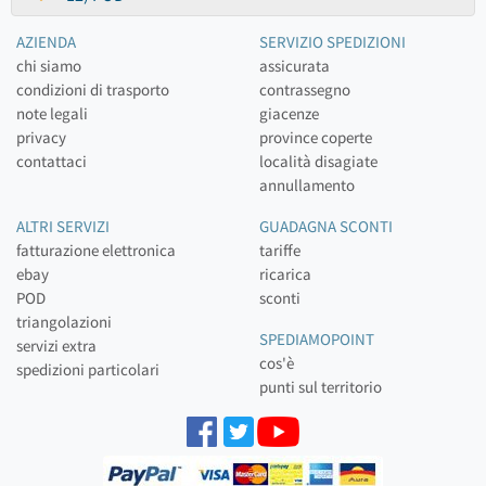
AZIENDA
SERVIZIO SPEDIZIONI
chi siamo
assicurata
condizioni di trasporto
contrassegno
note legali
giacenze
privacy
province coperte
contattaci
località disagiate
annullamento
ALTRI SERVIZI
GUADAGNA SCONTI
fatturazione elettronica
tariffe
ebay
ricarica
POD
sconti
triangolazioni
SPEDIAMOPOINT
servizi extra
cos'è
spedizioni particolari
punti sul territorio