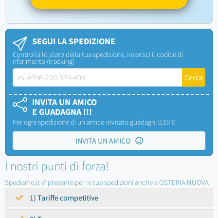
SEGUI LA SPEDIZIONE
Controlla lo stato della tua spedizione, inserisci il codice di
riferimento (tracking)
INVITA UN AMICO
E GUADAGNA !!!
Per ogni spedizione di un amico invitato guadagni 0,10 €
INVITA UN AMICO
I nostri punti di forza!
Spediamo.it e' presente per le tue spedizioni anche a OSTERIA NUOVA
1) Tariffe competitive