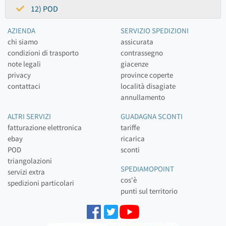
12) POD
AZIENDA
SERVIZIO SPEDIZIONI
chi siamo
assicurata
condizioni di trasporto
contrassegno
note legali
giacenze
privacy
province coperte
contattaci
località disagiate
annullamento
ALTRI SERVIZI
GUADAGNA SCONTI
fatturazione elettronica
tariffe
ebay
ricarica
POD
sconti
triangolazioni
SPEDIAMOPOINT
servizi extra
cos'è
spedizioni particolari
punti sul territorio