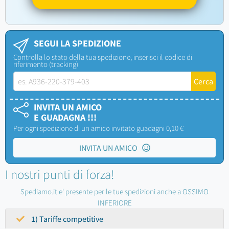
SEGUI LA SPEDIZIONE
Controlla lo stato della tua spedizione, inserisci il codice di
riferimento (tracking)
INVITA UN AMICO
E GUADAGNA !!!
Per ogni spedizione di un amico invitato guadagni 0,10 €
INVITA UN AMICO
I nostri punti di forza!
Spediamo.it e' presente per le tue spedizioni anche a OSSIMO
INFERIORE
1) Tariffe competitive