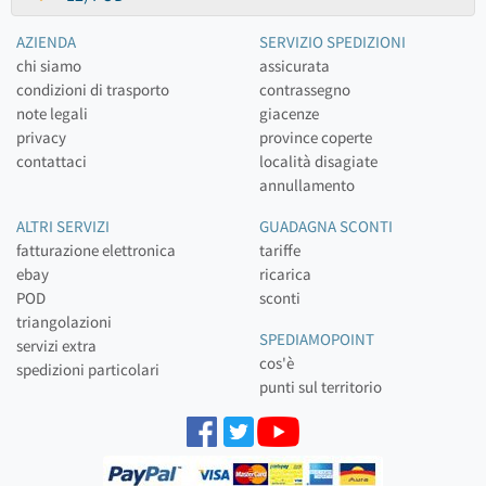
AZIENDA
SERVIZIO SPEDIZIONI
chi siamo
assicurata
condizioni di trasporto
contrassegno
note legali
giacenze
privacy
province coperte
contattaci
località disagiate
annullamento
ALTRI SERVIZI
GUADAGNA SCONTI
fatturazione elettronica
tariffe
ebay
ricarica
POD
sconti
triangolazioni
SPEDIAMOPOINT
servizi extra
cos'è
spedizioni particolari
punti sul territorio