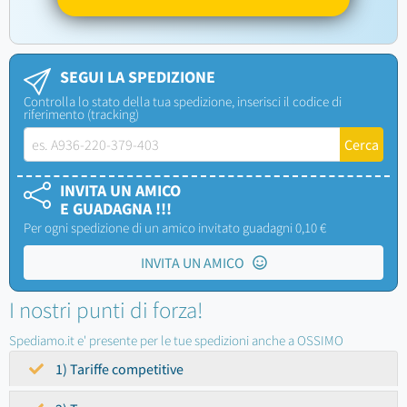
SEGUI LA SPEDIZIONE
Controlla lo stato della tua spedizione, inserisci il codice di
riferimento (tracking)
INVITA UN AMICO
E GUADAGNA !!!
Per ogni spedizione di un amico invitato guadagni 0,10 €
INVITA UN AMICO
I nostri punti di forza!
Spediamo.it e' presente per le tue spedizioni anche a OSSIMO
1) Tariffe competitive