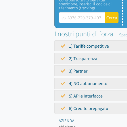
spedizione, inserisci il codice di
riferimento (tracking)
I nostri punti di forza!
Sped
1) Tariffe competitive
2) Trasparenza
3) Partner
4) NO abbonamento
5) API e Interfacce
6) Credito prepagato
AZIENDA
chi siamo