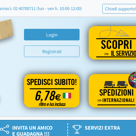
amaci: 02 40700711 (lun - ven h. 10:00-12:00)
Chiedi supporto
Login
SCOPRI
Registrati
IL SERVIZI
SPEDISCI SUBITO!
SPEDIZIONI
6,78
€
INTERNAZIONALI
ritiro e iva inclusa
INVITA UN AMICO
SERVIZI EXTRA
E GUADAGNA !!!