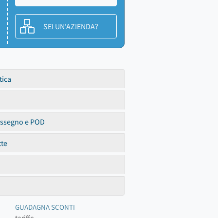
SEI UN'AZIENDA?
tica
assegno e POD
tte
GUADAGNA SCONTI
tariffe