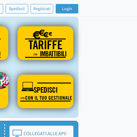
!
Spedisci!
Registrati
Login
€
€
€
€
TARIFFE
O
IMBATTIBILI
SPEDISCI
CON IL TUO GESTIONALE
COLLEGATI ALLE API!