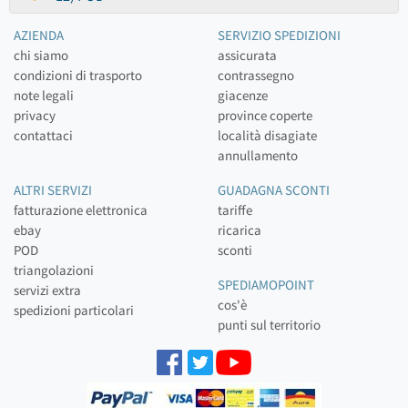
AZIENDA
SERVIZIO SPEDIZIONI
chi siamo
assicurata
condizioni di trasporto
contrassegno
note legali
giacenze
privacy
province coperte
contattaci
località disagiate
annullamento
ALTRI SERVIZI
GUADAGNA SCONTI
fatturazione elettronica
tariffe
ebay
ricarica
POD
sconti
triangolazioni
SPEDIAMOPOINT
servizi extra
cos'è
spedizioni particolari
punti sul territorio