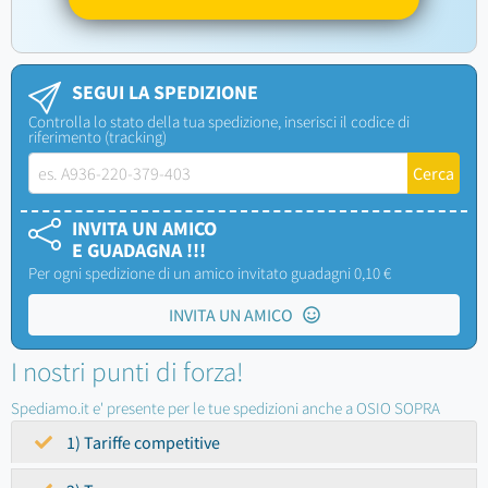
SEGUI LA SPEDIZIONE
Controlla lo stato della tua spedizione, inserisci il codice di
riferimento (tracking)
INVITA UN AMICO
E GUADAGNA !!!
Per ogni spedizione di un amico invitato guadagni 0,10 €
INVITA UN AMICO
I nostri punti di forza!
Spediamo.it e' presente per le tue spedizioni anche a OSIO SOPRA
1) Tariffe competitive