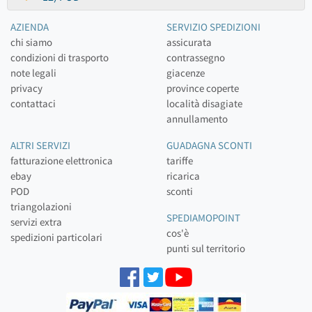
AZIENDA
SERVIZIO SPEDIZIONI
chi siamo
assicurata
condizioni di trasporto
contrassegno
note legali
giacenze
privacy
province coperte
contattaci
località disagiate
annullamento
ALTRI SERVIZI
GUADAGNA SCONTI
fatturazione elettronica
tariffe
ebay
ricarica
POD
sconti
triangolazioni
SPEDIAMOPOINT
servizi extra
cos'è
spedizioni particolari
punti sul territorio