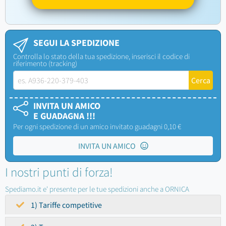
SEGUI LA SPEDIZIONE
Controlla lo stato della tua spedizione, inserisci il codice di
riferimento (tracking)
INVITA UN AMICO
E GUADAGNA !!!
Per ogni spedizione di un amico invitato guadagni 0,10 €
INVITA UN AMICO
I nostri punti di forza!
Spediamo.it e' presente per le tue spedizioni anche a ORNICA
1) Tariffe competitive